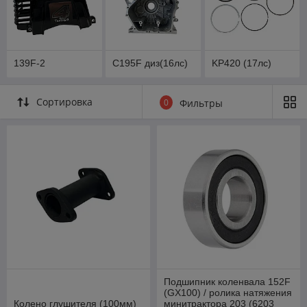
139F-2
C195F диз(16лс)
KP420 (17лс)
Сортировка
0
Фильтры
Подшипник коленвала 152F
(GX100) / ролика натяжения
Колено глушителя (100мм)
минитрактора 203 (6203