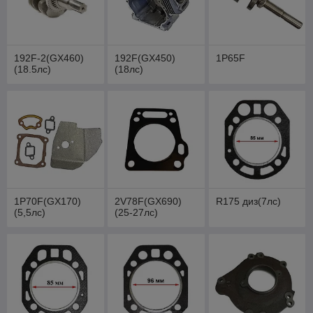
192F-2(GX460)
192F(GX450)
1P65F
(18.5лс)
(18лс)
1P70F(GX170)
2V78F(GX690)
R175 диз(7лс)
(5,5лс)
(25-27лс)