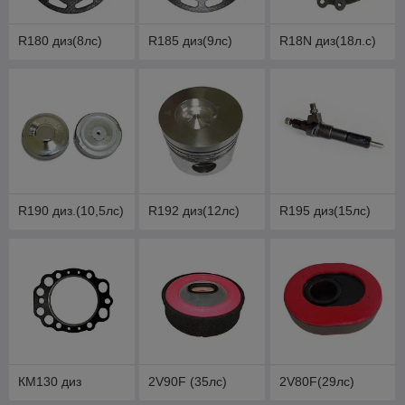
R180 диз(8лс)
R185 диз(9лс)
R18N диз(18л.с)
R190 диз.(10,5лс)
R192 диз(12лс)
R195 диз(15лс)
КМ130 диз
2V90F (35лс)
2V80F(29лс)