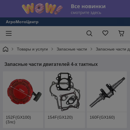
АгроМотоЦентр
Товары и услуги
Запасные части
Запасные части д
Запасные части двигателей 4-х тактных
152F(GX100)
154F(GX120)
160F(GX160)
(3лс)