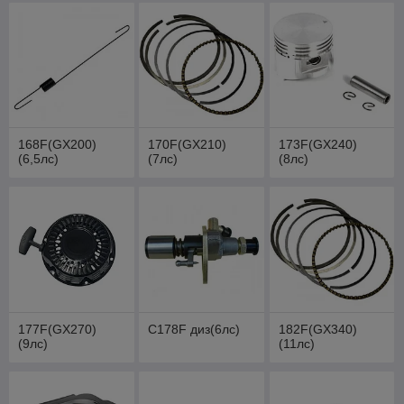
168F(GX200)
170F(GX210)
173F(GX240)
(6,5лс)
(7лс)
(8лс)
177F(GX270)
C178F диз(6лс)
182F(GX340)
(9лс)
(11лс)