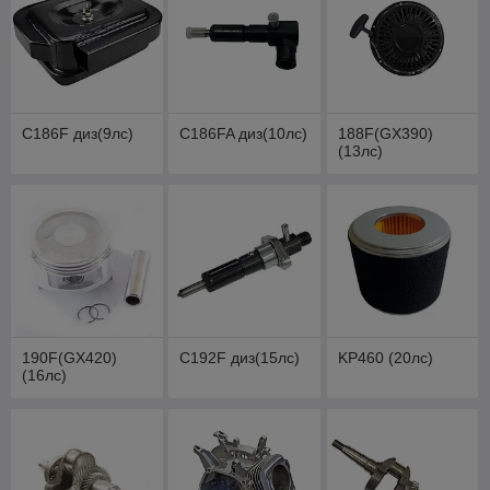
C186F диз(9лс)
C186FA диз(10лс)
188F(GX390)
(13лс)
190F(GX420)
C192F диз(15лс)
KP460 (20лс)
(16лс)