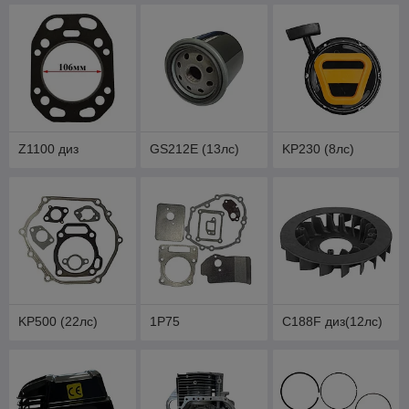
Z1100 диз
GS212E (13лс)
KP230 (8лс)
KP500 (22лс)
1P75
C188F диз(12лс)