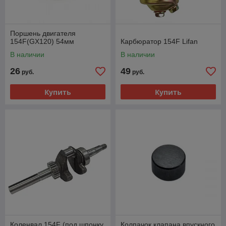
Поршень двигателя
154F(GX120) 54мм
Карбюратор 154F Lifan
В наличии
В наличии
26
49
руб.
руб.
Купить
Купить
Коленвал 154F (под шпонку
Колпачок клапана впускного