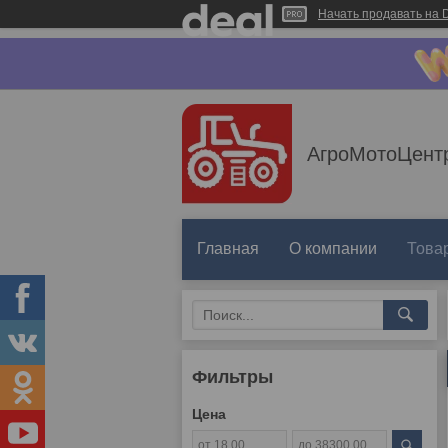
Начать продавать на D
АгроМотоЦент
Главная
О компании
Товар
Фильтры
Цена