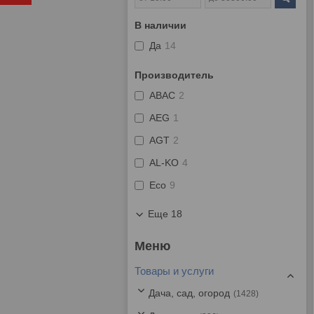
В наличии
Да
14
Производитель
ABAC
2
AEG
1
AGT
2
AL-KO
4
Eco
9
Еще 18
Товары и услуги
Дача, сад, огород
1428