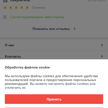
Покупатель
10.06.2024
Отлично
Сделка подтверждена через корзину
Показать все отзывы
О нас
Контакты
Обработка файлов cookie
Доставка и оплата
Мы используем файлы cookies для обеспечения удобства
График работы
пользователей портала и предоставления персональных
рекомендаций.
Вы можете настроить файлы cookies или
отключить их.
Полная версия сайта
Принять
Сайт создан на платформе Deal.by